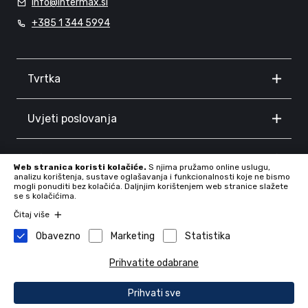
info@intermax.si
+385 1 344 5994
Tvrtka
Uvjeti poslovanja
Informacije
Web stranica koristi kolačiće.
S njima pružamo online uslugu,
analizu korištenja, sustave oglašavanja i funkcionalnosti koje ne bismo
mogli ponuditi bez kolačića. Daljnjim korištenjem web stranice slažete
se s kolačićima.
Čitaj više
Obavezno
Marketing
Statistika
Prihvatite odabrane
Tvrtka: INTERMAX d.o.o., Proseniško 8F, 3230 Šentjur, Slovenia,
72409886
Prihvati sve