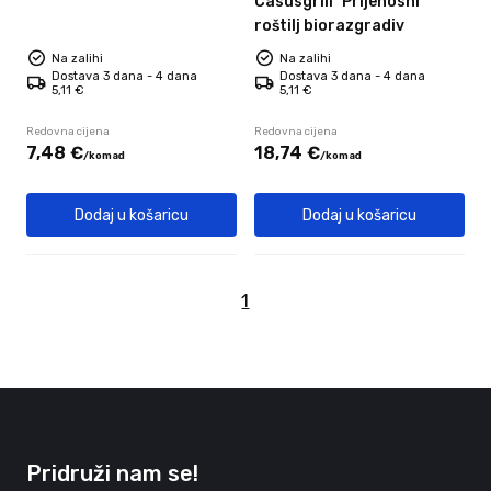
Casusgrill
Prijenosni
roštilj biorazgradiv
Na zalihi
Na zalihi
Dostava 3 dana - 4 dana
Dostava 3 dana - 4 dana
5,11 €
5,11 €
Redovna cijena
Redovna cijena
7,
48
€
18,
74
€
/
komad
/
komad
Dodaj u košaricu
Dodaj u košaricu
1
Pridruži nam se!