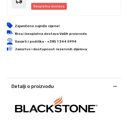
Besplatna dostava
Zajamčeno najniže cijene!
Brza i besplatna dostava Vaših proizvoda
Savjeti i podrška - +385 1 344 5994
Jamstvo i dostupnost rezervnih dijelova
Detalji o proizvodu