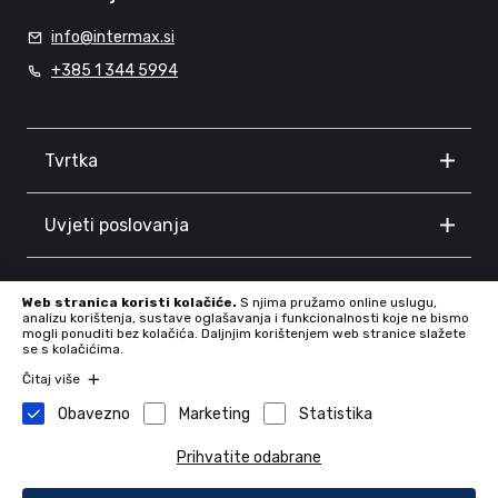
info@intermax.si
+385 1 344 5994
Tvrtka
Uvjeti poslovanja
Informacije
Web stranica koristi kolačiće.
S njima pružamo online uslugu,
analizu korištenja, sustave oglašavanja i funkcionalnosti koje ne bismo
mogli ponuditi bez kolačića. Daljnjim korištenjem web stranice slažete
se s kolačićima.
Čitaj više
Obavezno
Marketing
Statistika
Prihvatite odabrane
Tvrtka: INTERMAX d.o.o., Proseniško 8F, 3230 Šentjur, Slovenia,