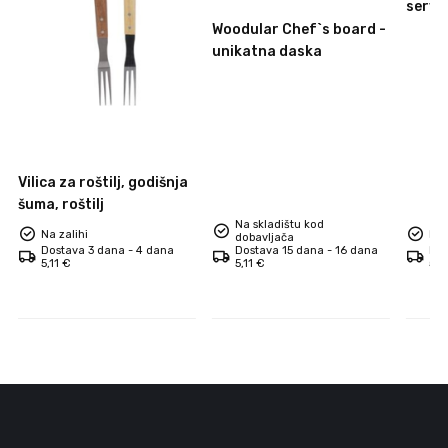
servi
dask
Woodular Chef`s board -
unikatna daska
Vilica za roštilj, godišnja
šuma, roštilj
Na skladištu kod
Na zalihi
Na 
dobavljača
Dostava 3 dana - 4 dana
Dostava 15 dana - 16 dana
Dos
5,11 €
5,11 €
5,1