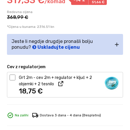
/
komad
%
51,
66
€
Redovna cijena
368,
99
€
*Cijena u kunama: 2316.51 kn
Jeste li negdje drugdje pronašli bolju
ponudu?
Usklađujte cijenu
Cev z regulatorjem
Grt 2m - cev 2m + regulator + ključ + 2
objemki + 2 tesnilo
18,
75
€
Na zalihi
Dostava 3 dana - 4 dana
(Besplatno)