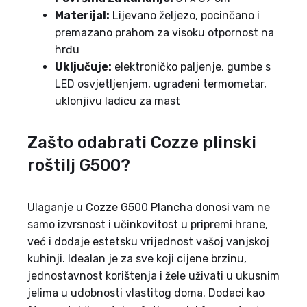
Materijal:
Lijevano željezo, pocinčano i
premazano prahom za visoku otpornost na
hrđu
Uključuje:
elektroničko paljenje, gumbe s
LED osvjetljenjem, ugrađeni termometar,
uklonjivu ladicu za mast
Zašto odabrati Cozze plinski
roštilj G500?
Ulaganje u Cozze G500 Plancha donosi vam ne
samo izvrsnost i učinkovitost u pripremi hrane,
već i dodaje estetsku vrijednost vašoj vanjskoj
kuhinji. Idealan je za sve koji cijene brzinu,
jednostavnost korištenja i žele uživati ​​u ukusnim
jelima u udobnosti vlastitog doma. Dodaci kao