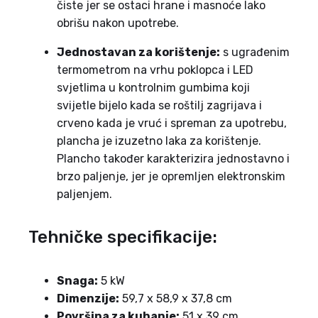
čiste jer se ostaci hrane i masnoće lako
obrišu nakon upotrebe.
Jednostavan za korištenje:
s ugrađenim
termometrom na vrhu poklopca i LED
svjetlima u kontrolnim gumbima koji
svijetle bijelo kada se roštilj zagrijava i
crveno kada je vruć i spreman za upotrebu,
plancha je izuzetno laka za korištenje.
Plancho također karakterizira jednostavno i
brzo paljenje, jer je opremljen elektronskim
paljenjem.
Tehničke specifikacije:
Snaga:
5 kW
Dimenzije:
59,7 x 58,9 x 37,8 cm
Površina za kuhanje:
51 x 39 cm