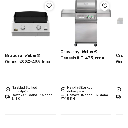
Crossray
Weber®
Brabura
Weber®
Cross
Genesis® E-435, crna
Genesis® SX-435, Inox
Genes
Na skladištu kod
Na skladištu kod
Na 
dobavljača
dobavljača
dob
Dostava 15 dana - 16 dana
Dostava 15 dana - 16 dana
Dos
5,11 €
5,11 €
5,1