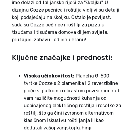
ime dolazi od talijanske riječi za "školjku". U
dizajnu Cozze pećnica i roštilja vidljivi su detalji
koji podsjećaju na školjku. Ostalo je povijest,
sada su Cozze pećnice i roštilji za pizzu u
tisućama i tisućama domova diljem svijeta,
pružajući zabavu i odličnu hranu!
Ključne značajke i prednosti:
Visoka učinkovitost:
Plancha G-500
tvrtke Cozze s 2 plamenika i 2 reverzibilne
ploče s glatkom i rebrastom površinom nudi
vam različite mogućnosti kuhanja od
uobičajenog električnog roštilja i rešetke za
roštilj, što ga čini izvrsnom alternativom
klasičnom iskustvu roštiljanja ili kao
dodatak vašoj vanjskoj kuhinji.