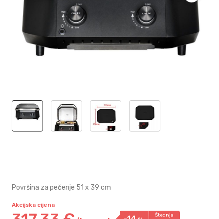
Površina za pečenje 51 x 39 cm
Akcijska cijena
317,
33
€
Štednja
-14