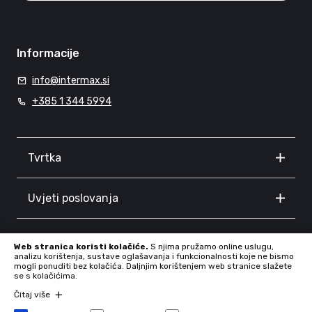
Informacije
info@intermax.si
+385 1 344 5994
Tvrtka
Uvjeti poslovanja
Informacije
Web stranica koristi kolačiće.
S njima pružamo online uslugu,
analizu korištenja, sustave oglašavanja i funkcionalnosti koje ne bismo
mogli ponuditi bez kolačića. Daljnjim korištenjem web stranice slažete
se s kolačićima.
Čitaj više