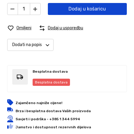
Dodaj u košaricu
Omiljeni
Dodaj u usporedbu
Dodati na popis
Besplatna dostava
Besplatna dostava
Zajamčeno najniže cijene!
Brza i besplatna dostava Vaših proizvoda
Savjeti i podrška - +385 1 344 5994
Jamstvo i dostupnost rezervnih dijelova