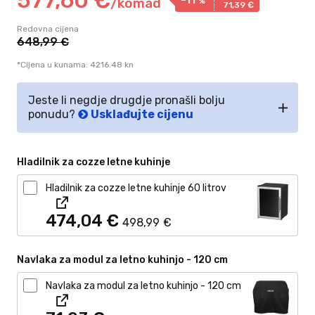
/
komad
%
71,
39
€
Redovna cijena
648,
99
€
*Cijena u kunama: 4216.48 kn
Jeste li negdje drugdje pronašli bolju
ponudu?
Usklađujte cijenu
Hladilnik za cozze letne kuhinje
Hladilnik za cozze letne kuhinje 60 litrov
474,
04
€
498,
99
€
Navlaka za modul za letno kuhinjo - 120 cm
Navlaka za modul za letno kuhinjo - 120 cm