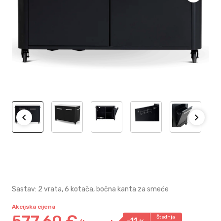
Sastav: 2 vrata, 6 kotača, bočna kanta za smeće
Akcijska cijena
577,
60
€
Štednja
-11