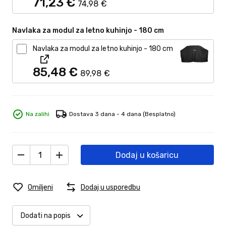
71,
23
€
74,
98
€
Navlaka za modul za letno kuhinjo - 180 cm
Navlaka za modul za letno kuhinjo - 180 cm
85,
48
€
89,
98
€
Na zalihi
Dostava 3 dana - 4 dana
(Besplatno)
Dodaj u košaricu
Omiljeni
Dodaj u usporedbu
Dodati na popis