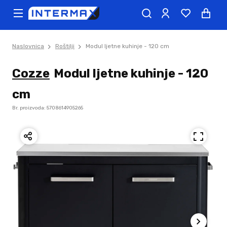
Naslovnica
Roštilji
Modul ljetne kuhinje - 120 cm
Cozze
Modul ljetne kuhinje - 120
cm
Br. proizvoda: 5708614905265