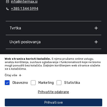
info@intermax.si
+385 1 344 5994
Tvrtka
Uvjeti poslovanja
Informacije
Web stranica koristi kolačiće.
S njima pružamo online uslugu,
analizu korištenja, sustave oglašavanja i funkcionalnosti koje ne bismo
mogli ponuditi bez kolačića. Daljnjim korištenjem web stranice slažete
se s kolačićima.
Čitaj više
Obavezno
Marketing
Statistika
Prihvatite odabrane
Tvrtka: INTERMAX d.o.o., Proseniško 8F, 3230 Šentjur, Slovenia,
72409886
Prihvati sve