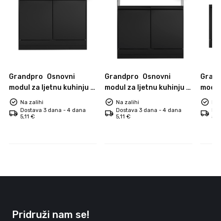
Grandpro
Osnovni
Grandpro
Osnovni
Gran
modul za ljetnu kuhinju -
modul za ljetnu kuhinju -
modul 
82 cm
76 cm
107 c
Na zalihi
Na zalihi
Na 
Dostava 3 dana - 4 dana
Dostava 3 dana - 4 dana
Dos
5,11 €
5,11 €
5,1
Pridruži nam se!