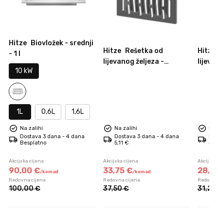
Hitze
Biovložek - srednji
Hitze
Rešetka od
Hitze
- 1 l
lijevanog željeza -
lijeva
10 kW
225x175
225x1
1L
0,6L
1,6L
Na zalihi
Na zalihi
Na 
Dostava 3 dana - 4 dana
Dostava 3 dana - 4 dana
Dos
Besplatno
5,11 €
5,1
Akcijska cijena
Akcijska cijena
Akcijska
90,
00
€
33,
75
€
28,
1
/
komad
/
komad
Redovna cijena
Redovna cijena
Redovna
100,
00
€
37,
50
€
31,
25