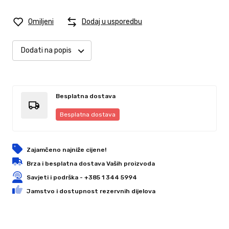
Omiljeni
Dodaj u usporedbu
Dodati na popis
Besplatna dostava
Besplatna dostava
Zajamčeno najniže cijene!
Brza i besplatna dostava Vaših proizvoda
Savjeti i podrška - +385 1 344 5994
Jamstvo i dostupnost rezervnih dijelova