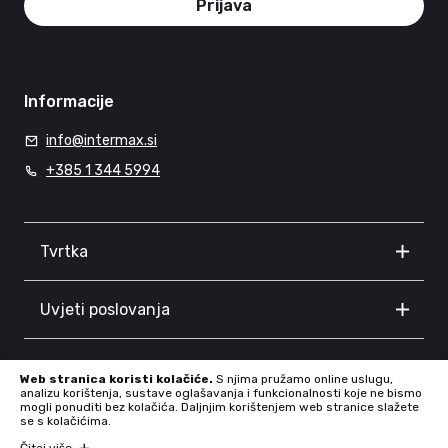
Prijava
Informacije
info@intermax.si
+385 1 344 5994
Tvrtka
Uvjeti poslovanja
Informacije
Web stranica koristi kolačiće.
S njima pružamo online uslugu,
analizu korištenja, sustave oglašavanja i funkcionalnosti koje ne bismo
mogli ponuditi bez kolačića. Daljnjim korištenjem web stranice slažete
se s kolačićima.
Čitaj više