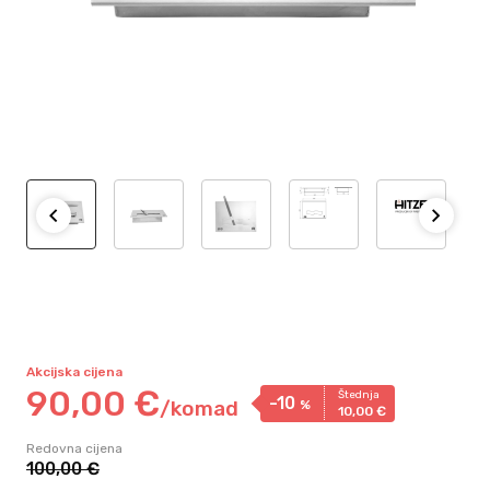
Akcijska cijena
90,
00
€
Štednja
-10
/
komad
%
10,
00
€
Redovna cijena
100,
00
€