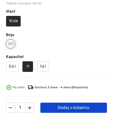
*Cijena u kunama: 657 kn
Vlast
10 kW
Boja
Kapacitet
0,6 l
1 l
1,6 l
Na zalihi
Dostava 3 dana - 4 dana
(Besplatno)
Dodaj u košaricu