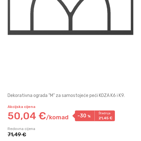
Dekorativna ograda "M" za samostojeće peći KOZA K6 i K9.
Akcijska cijena
50,
04
€
Štednja
-30
/
komad
%
21,
45
€
Redovna cijena
71,
49
€