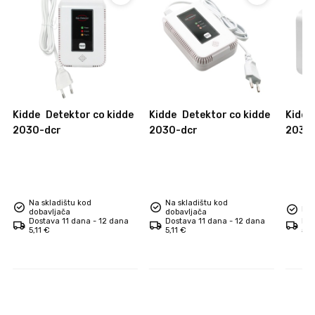
Kidde
Detektor co kidde
Kidde
Detektor co kidde
Kidde
2030-dcr
2030-dcr
2030
Na skladištu kod
Na skladištu kod
Na 
dobavljača
dobavljača
Dostava 11 dana - 12 dana
Dostava 11 dana - 12 dana
Dos
5,11 €
5,11 €
5,1