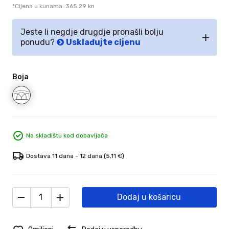
*Cijena u kunama: 365.29 kn
Jeste li negdje drugdje pronašli bolju
ponudu?
Usklađujte cijenu
Boja
Na skladištu kod dobavljača
Dostava 11 dana - 12 dana
(5,11 €)
Dodaj u košaricu