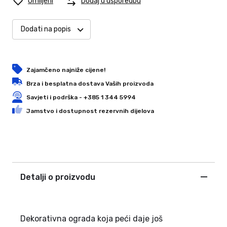
Omiljeni
Dodaj u usporedbu
Dodati na popis
Zajamčeno najniže cijene!
Brza i besplatna dostava Vaših proizvoda
Savjeti i podrška - +385 1 344 5994
Jamstvo i dostupnost rezervnih dijelova
Detalji o proizvodu
Dekorativna ograda koja peći daje još