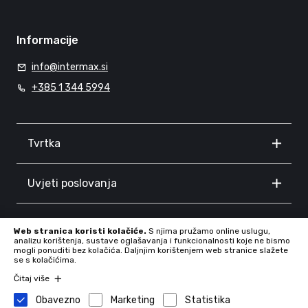
Informacije
info@intermax.si
+385 1 344 5994
Tvrtka
Uvjeti poslovanja
Informacije
Web stranica koristi kolačiće.
S njima pružamo online uslugu,
analizu korištenja, sustave oglašavanja i funkcionalnosti koje ne bismo
mogli ponuditi bez kolačića. Daljnjim korištenjem web stranice slažete
se s kolačićima.
Čitaj više
Obavezno
Marketing
Statistika