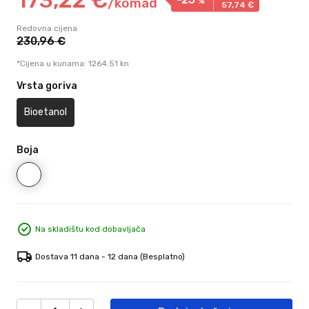
/
komad
%
57,
74
€
Redovna cijena
230,
96
€
*Cijena u kunama: 1264.51 kn
Vrsta goriva
Bioetanol
Boja
Na skladištu kod dobavljača
Dostava 11 dana - 12 dana
(Besplatno)