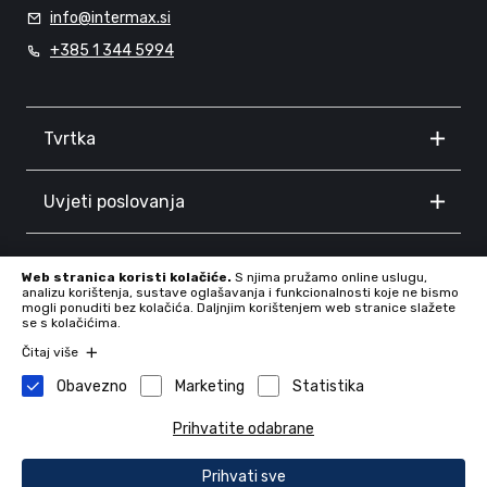
info@intermax.si
+385 1 344 5994
Tvrtka
Uvjeti poslovanja
Informacije
Web stranica koristi kolačiće.
S njima pružamo online uslugu,
analizu korištenja, sustave oglašavanja i funkcionalnosti koje ne bismo
mogli ponuditi bez kolačića. Daljnjim korištenjem web stranice slažete
se s kolačićima.
Čitaj više
Obavezno
Marketing
Statistika
Prihvatite odabrane
Tvrtka: INTERMAX d.o.o., Proseniško 8F, 3230 Šentjur, Slovenia,
72409886
Prihvati sve