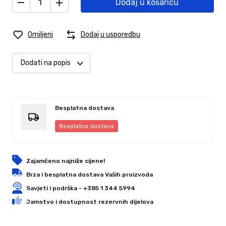
Dodaj u košaricu
Omiljeni
Dodaj u usporedbu
Dodati na popis
Besplatna dostava
Besplatna dostava
Zajamčeno najniže cijene!
Brza i besplatna dostava Vaših proizvoda
Savjeti i podrška - +385 1 344 5994
Jamstvo i dostupnost rezervnih dijelova