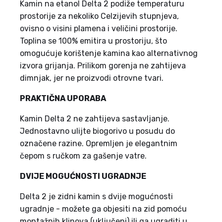
Kamin na etanol Delta 2 podiže temperaturu
prostorije za nekoliko Celzijevih stupnjeva,
ovisno o visini plamena i veličini prostorije.
Toplina se 100% emitira u prostoriju, što
omogućuje korištenje kamina kao alternativnog
izvora grijanja. Prilikom gorenja ne zahtijeva
dimnjak, jer ne proizvodi otrovne tvari.
PRAKTIČNA UPORABA
Kamin Delta 2 ne zahtijeva sastavljanje.
Jednostavno ulijte biogorivo u posudu do
označene razine. Opremljen je elegantnim
čepom s ručkom za gašenje vatre.
DVIJE MOGUĆNOSTI UGRADNJE
Delta 2 je zidni kamin s dvije mogućnosti
ugradnje - možete ga objesiti na zid pomoću
montažnih klinova (uključeni) ili ga ugraditi u