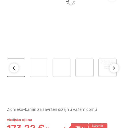
Zidni eko-kamin za savršen dizajn u vašem domu
Akcijska cijena
173,
22
€
Štednja
-25