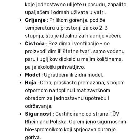
koje jednostavno ulijete u posudu, zapalite
upaljačem i odmah uživate u vatri.
Grijanje
: Prilikom gorenja, podiže
temperaturu u prostoriji za oko 2-3
stupnja, što je idealno za hladnije večeri.
Čistoća
: Bez dima i ventilacije - ne
proizvodi dim ili štetne tvari, samo vodenu
paru i ugljikov dioksid u malim količinama,
pa je ekološki prihvatljivo.
Model
: Ugradbeni ili zidni model.
Boja
: Crna, praškasto premazana, s bojom
otpornom na toplinu i mat završnom
obradom za jednostavnu upotrebu i
održavanje.
Sigurnost
: Certificirano od strane TÜV
Rheinland Poljska. Opremljeno sigurnosnim
bio-spremnikom koji sprječava curenje
goriva.