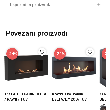
Usporedba proizvoda
Povezani proizvodi
-24
-24
-25
%
%
Kratki
BIO KAMIN DELTA
Kratki
Eko-kamin
Kratk
/ RAVNI / TUV
DELTA/L/1200/TUV
DELT