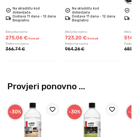
Na skladištu kod
Na skladištu kod
Na 
dobavljača
dobavljača
dob
Dostava 11 dana - 12 dana
Dostava 11 dana - 12 dana
Dos
Besplatno
Besplatno
Bes
Akcijska cijena
Akcijska cijena
Akcijska
275,
06
€
723,
20
€
514,
/
komad
/
komad
Redovna cijena
Redovna cijena
Redovna
366,
74
€
964,
26
€
685,
9
Provjeri ponovno ...
-30
-30
-30
%
%