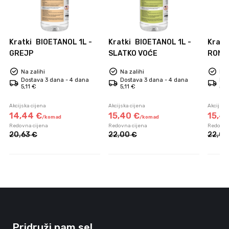
i
Kratki
BIOETANOL 1L -
Kratki
BIOETANOL 1L -
Kratk
GREJP
SLATKO VOĆE
ROMA
Na zalihi
Na zalihi
Na 
Dostava 3 dana - 4 dana
Dostava 3 dana - 4 dana
Dos
5,11 €
5,11 €
5,1
Akcijska cijena
Akcijska cijena
Akcijska
14,
44
€
15,
40
€
15,
4
/
komad
/
komad
Redovna cijena
Redovna cijena
Redovna
20,
63
€
22,
00
€
22,
0
Pridruži nam se!