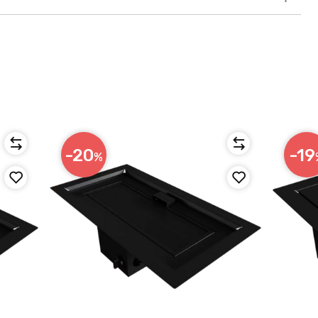
-20
-19
%