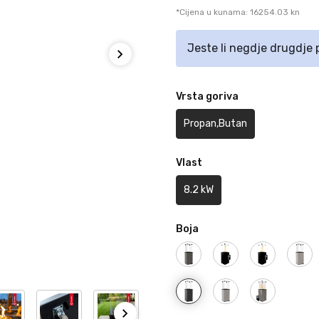
*Cijena u kunama: 16254.03 kn
Jeste li negdje drugdje
Vrsta goriva
Propan,Butan
Vlast
8.2 kW
Boja