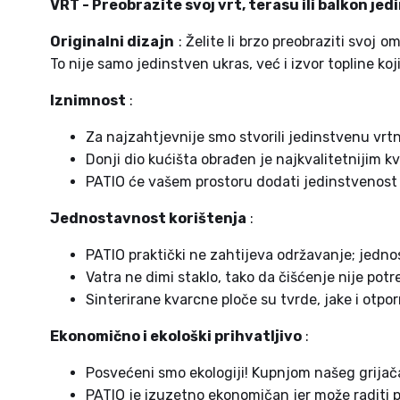
VRT - Preobrazite svoj vrt, terasu ili balkon je
Originalni dizajn
: Želite li brzo preobraziti svoj om
To nije samo jedinstven ukras, već i izvor topline ko
Iznimnost
:
Za najzahtjevnije smo stvorili jedinstvenu vr
Donji dio kućišta obrađen je najkvalitetnijim kv
PATIO će vašem prostoru dodati jedinstvenost k
Jednostavnost korištenja
:
PATIO praktički ne zahtijeva održavanje; jedn
Vatra ne dimi staklo, tako da čišćenje nije p
Sinterirane kvarcne ploče su tvrde, jake i otpo
Ekonomično i ekološki prihvatljivo
:
Posvećeni smo ekologiji! Kupnjom našeg grijača br
PATIO je izuzetno ekonomičan jer može raditi