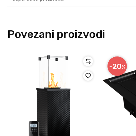
Povezani proizvodi
-20
%