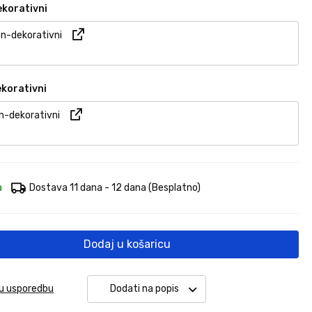
ekorativni
n-dekorativni
ekorativni
n-dekorativni
a
Dostava 11 dana - 12 dana
(Besplatno)
Dodaj u košaricu
 u usporedbu
Dodati na popis