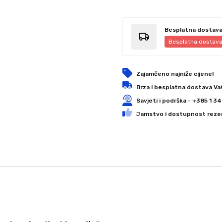
Besplatna dostav
Besplatna dostav
Zajamčeno najniže cijene!
Brza i besplatna dostava Va
Savjeti i podrška - +385 1 
Jamstvo i dostupnost rezer