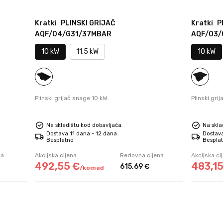
Kratki
PLINSKI GRIJAČ
Kratki
P
AQF/04/G31/37MBAR
AQF/03/
10 kW
11.5 kW
10 kW
Plinski grijač snage 10 kW.
Plinski gri
Na skladištu kod dobavljača
Na skla
Dostava 11 dana - 12 dana
Dostava
Besplatno
Bespla
na
Akcijska cijena
Redovna cijena
Akcijska ci
492,
55
€
483,
1
615,
69
€
/
komad