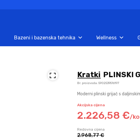
Bazeni i bazenska tehnika
Wellness
G
Kratki
PLINSKI 
Br. proizvoda: 5902539516197
Moderni plinski grijač s daljins
Akcijska cijena
2.226,
58
€
/
k
Redovna cijena
2.968,
77
€