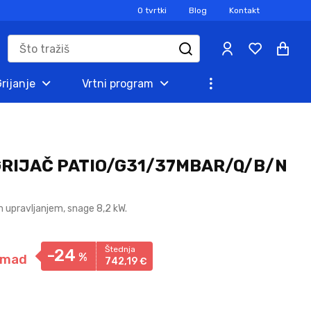
O tvrtki
Blog
Kontakt
rijanje
Vrtni program
GRIJAČ PATIO/G31/37MBAR/Q/B/N
kim upravljanjem, snage 8,2 kW.
Štednja
-24
%
omad
742,
19
€