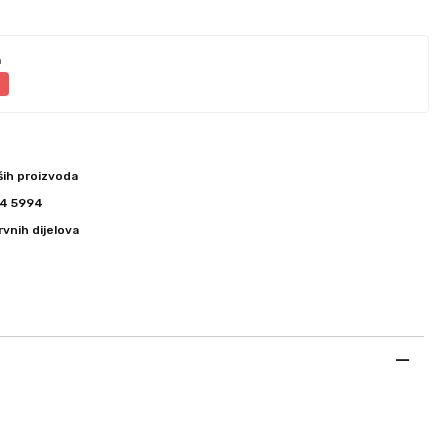
a
a
ših proizvoda
344 5994
vnih dijelova