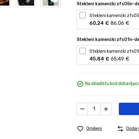
Stekleni kamenčki zfs05n-d
Stekleni kamenčki zfs05
60,
24
€
86,
06
€
Stekleni kamenčki zfs01n-d
Stekleni kamenčki zfs01
45,
84
€
65,
49
€
Na skladištu kod dobavljač
Omiljeni
Dodaj