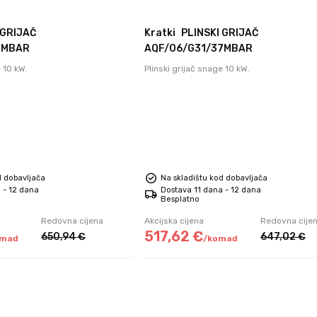
 GRIJAČ
Kratki
PLINSKI GRIJAČ
7MBAR
AQF/06/G31/37MBAR
e 10 kW.
Plinski grijač snage 10 kW.
d dobavljača
Na skladištu kod dobavljača
 - 12 dana
Dostava 11 dana - 12 dana
Besplatno
Redovna cijena
Akcijska cijena
Redovna cije
517,
62
€
650,
94
€
647,
02
€
omad
/
komad