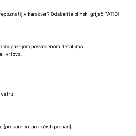
 prepoznatljiv karakter? Odaberite plinski grijač PATIO!
nimnom pažnjom posvećenom detaljima.
 i vrtova.
 vatru.
e (propan-butan ili čisti propan).