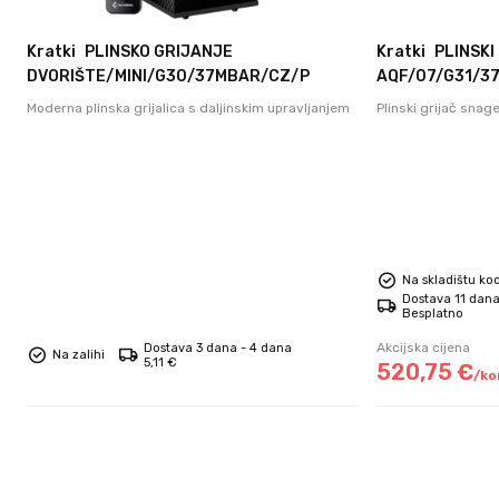
Kratki
PLINSKO GRIJANJE
Kratki
PLINSKI
DVORIŠTE/MINI/G30/37MBAR/CZ/P
AQF/07/G31/3
Moderna plinska grijalica s daljinskim upravljanjem
Plinski grijač snag
Na skladištu ko
Dostava 11 dana
Besplatno
Akcijska cijena
Dostava 3 dana - 4 dana
Na zalihi
5,11 €
520,
75
€
/
k