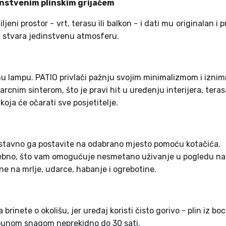
dinstvenim plinskim grijačem
iljeni prostor - vrt, terasu ili balkon - i dati mu originalan i
ji stvara jedinstvenu atmosferu.
tnu lampu. PATIO privlači pažnju svojim minimalizmom i iz
arcnim sinterom, što je pravi hit u uređenju interijera, terasa
oja će očarati sve posjetitelje.
ostavno ga postavite na odabrano mjesto pomoću kotačića.
otrebno, što vam omogućuje nesmetano uživanje u pogledu na
rne na mrlje, udarce, habanje i ogrebotine.
inete o okolišu, jer uređaj koristi čisto gorivo - plin iz boc
 punom snagom neprekidno do 30 sati.