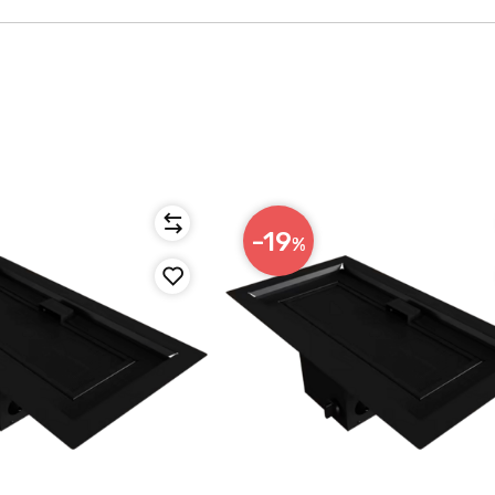
-19
%