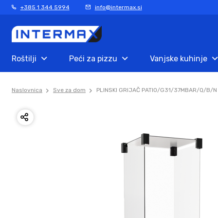
+385 1 344 5994
info@intermax.si
Roštilji
Peći za pizzu
Vanjske kuhinje
Naslovnica
Sve za dom
PLINSKI GRIJAČ PATIO/G31/37MBAR/Q/B/N