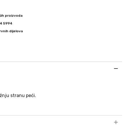
ših proizvoda
344 5994
vnih dijelova
žnju stranu peći.