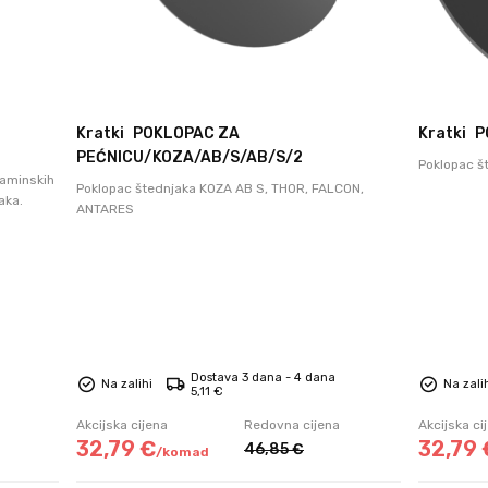
Kratki
POKLOPAC ZA
Kratki
P
PEĆNICU/KOZA/AB/S/AB/S/2
Poklopac š
kaminskih
Poklopac štednjaka KOZA AB S, THOR, FALCON,
aka.
ANTARES
Dostava 3 dana - 4 dana
Na zalihi
Na zali
5,11 €
Akcijska cijena
Redovna cijena
Akcijska ci
32,
79
€
32,
79
46,
85
€
/
komad