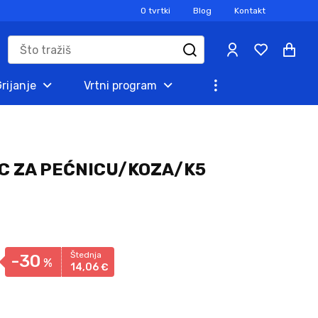
O tvrtki
Blog
Kontakt
rijanje
Vrtni program
C ZA PEĆNICU/KOZA/K5
Štednja
-30
%
14,
06
€