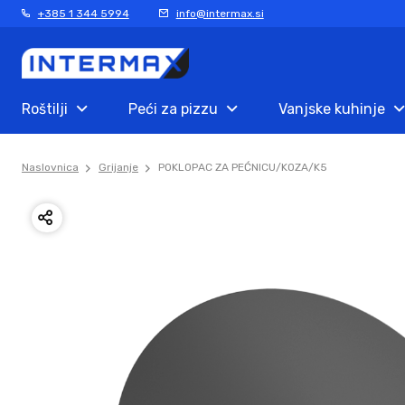
+385 1 344 5994
info@intermax.si
Roštilji
Peći za pizzu
Vanjske kuhinje
Naslovnica
Grijanje
POKLOPAC ZA PEĆNICU/KOZA/K5