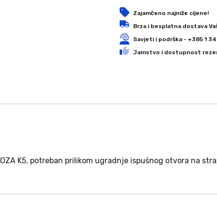
Zajamčeno najniže cijene!
Brza i besplatna dostava Va
Savjeti i podrška - +385 1 
Jamstvo i dostupnost rezer
OZA K5, potreban prilikom ugradnje ispušnog otvora na stra