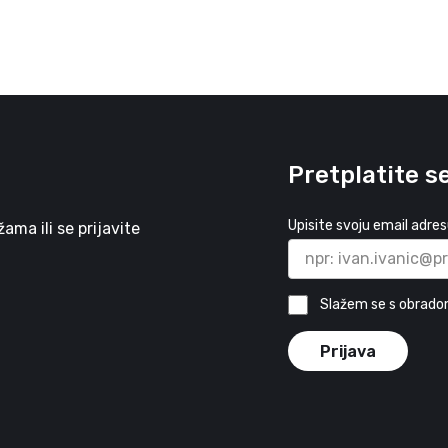
Pretplatite s
Upisite svoju email adre
ma ili se prijavite
Slažem se s obrado
Prijava