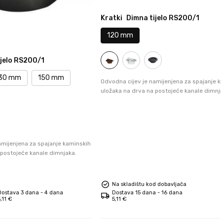
Kratki
Dimna tijelo RS200/1
120 mm
ijelo RS200/1
30 mm
150 mm
Odvodna cijev je namijenjena za spajanje 
uložaka na drva na postojeće kanale dimnj
amijenjena za spajanje kaminskih
 postojeće kanale dimnjaka.
Na skladištu kod dobavljača
Dostava 3 dana - 4 dana
Dostava 15 dana - 16 dana
,11 €
5,11 €