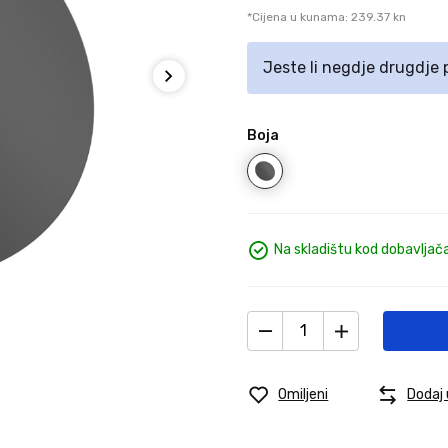
*Cijena u kunama: 239.37 kn
Jeste li negdje drugdje
Boja
Na skladištu kod dobavljač
Omiljeni
Dodaj