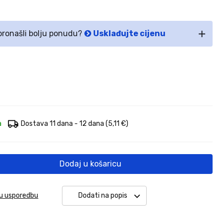
 pronašli bolju ponudu?
Usklađujte cijenu
a
Dostava 11 dana - 12 dana
(5,11 €)
Dodaj u košaricu
 u usporedbu
Dodati na popis