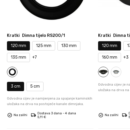
Kratki
Dimna tijelo RS200/1
Kratki
Dimna t
120 mm
125 mm
130 mm
120 mm
1
135 mm
+7
160 mm
+3
Odvodna cijev je n
3 cm
5 cm
uložaka na drva na
Odvodna cijev je namijenjena za spajanje kaminskih
uložaka na drva na postojeće kanale dimnjaka.
Dostava 3 dana - 4 dana
Na zalihi
Na zalihi
5,11 €
5