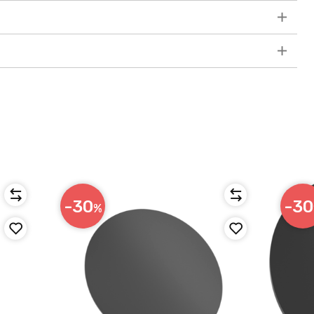
-30
-30
%