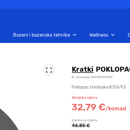
Bazeni i bazenska tehnika
Wellness
G
Kratki
POKLOPA
Br. proizvoda: 5901350087831
Poklopac štednjaka KOZA/K5
Akcijska cijena
32,
79
€
/
komad
Redovna cijena
46,
85
€