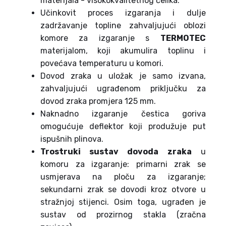
materijala - visokokvalitetnog čelika.
Učinkovit proces izgaranja i dulje
zadržavanje topline zahvaljujući oblozi
komore za izgaranje s
TERMOTEC
materijalom, koji akumulira toplinu i
povećava temperaturu u komori.
Dovod zraka u uložak je samo izvana,
zahvaljujući ugrađenom priključku za
dovod zraka promjera 125 mm.
Naknadno izgaranje čestica goriva
omogućuje deflektor koji produžuje put
ispušnih plinova.
Trostruki sustav dovoda zraka
u
komoru za izgaranje: primarni zrak se
usmjerava na ploču za izgaranje;
sekundarni zrak se dovodi kroz otvore u
stražnjoj stijenci. Osim toga, ugrađen je
sustav od prozirnog stakla (zračna