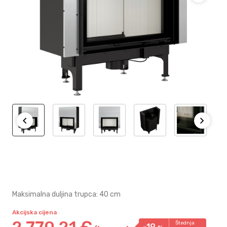
Maksimalna duljina trupca: 40 cm
Akcijska cijena
2.770,
21
€
Štednja
-19