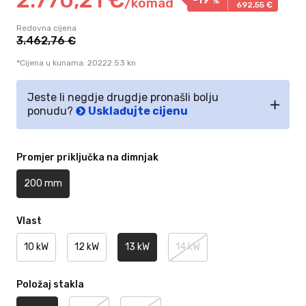
/
komad
%
692,
55
€
Redovna cijena
3.462,
76
€
*Cijena u kunama: 20222.53 kn
Jeste li negdje drugdje pronašli bolju
ponudu?
Usklađujte cijenu
Promjer priključka na dimnjak
200 mm
Vlast
10 kW
12 kW
13 kW
14 kW
Položaj stakla