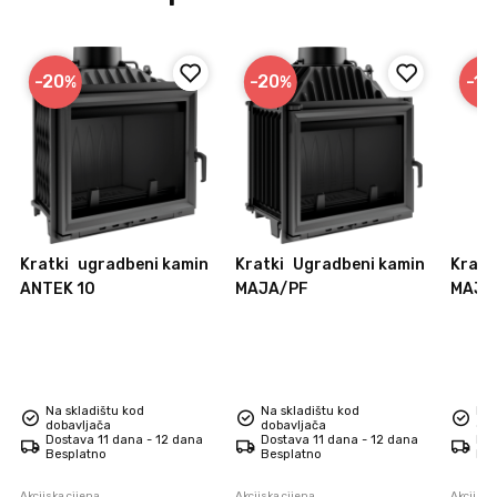
-20
-20
-19
%
%
Kratki
ugradbeni kamin
Kratki
Ugradbeni kamin
Kratk
ANTEK 10
MAJA/PF
MAJA
Na skladištu kod
Na skladištu kod
Na 
dobavljača
dobavljača
dob
Dostava 11 dana - 12 dana
Dostava 11 dana - 12 dana
Dos
Besplatno
Besplatno
Bes
Akcijska cijena
Akcijska cijena
Akcijska