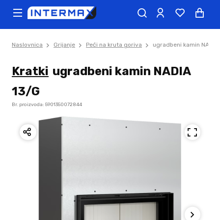
Naslovnica
Grijanje
Peći na kruta goriva
ugradbeni kamin NADIA
Kratki
ugradbeni kamin NADIA
13/G
Br. proizvoda: 5901350072844