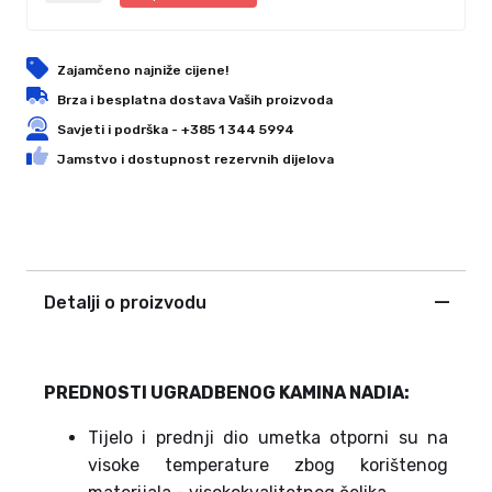
Zajamčeno najniže cijene!
Brza i besplatna dostava Vaših proizvoda
Savjeti i podrška - +385 1 344 5994
Jamstvo i dostupnost rezervnih dijelova
Detalji o proizvodu
PREDNOSTI UGRADBENOG KAMINA NADIA:
Tijelo i prednji dio umetka otporni su na
visoke temperature zbog korištenog