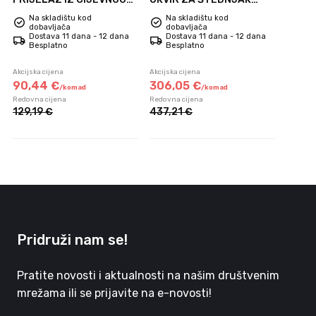
SUSTAVA PRZ/200
BLENDA/NADIA/13
Na skladištu kod
Na skladištu kod
dobavljača
dobavljača
Dostava 11 dana - 12 dana
Dostava 11 dana - 12 dana
Besplatno
Besplatno
Akcijska cijena
Akcijska cijena
90,
44
€
306,
05
€
/
komad
/
komad
Redovna cijena
Redovna cijena
129,
19
€
437,
21
€
Pridruži nam se!
Pratite novosti i aktualnosti na našim društvenim
mrežama ili se prijavite na e-novosti!