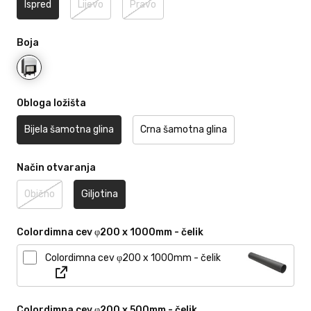
Ispred
Lijevo
Pravo
Boja
Obloga ložišta
Bijela šamotna glina
Crna šamotna glina
Način otvaranja
Obično
Giljotina
Colordimna cev φ200 x 1000mm - čelik
Colordimna cev φ200 x 1000mm - čelik
Colordimna cev φ200 x 500mm - čelik