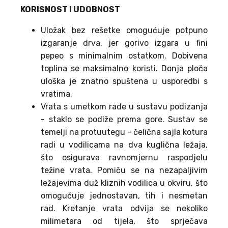
KORISNOST I UDOBNOST
Uložak bez rešetke omogućuje potpuno
izgaranje drva, jer gorivo izgara u fini
pepeo s minimalnim ostatkom. Dobivena
toplina se maksimalno koristi. Donja ploča
uloška je znatno spuštena u usporedbi s
vratima.
Vrata s umetkom rade u sustavu podizanja
- staklo se podiže prema gore. Sustav se
temelji na protuutegu - čelična sajla kotura
radi u vodilicama na dva kuglična ležaja,
što osigurava ravnomjernu raspodjelu
težine vrata. Pomiču se na nezapaljivim
ležajevima duž kliznih vodilica u okviru, što
omogućuje jednostavan, tih i nesmetan
rad. Kretanje vrata odvija se nekoliko
milimetara od tijela, što sprječava