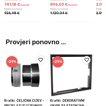
741,
18
€
896,
03
€
2.072
/
komad
/
komad
Redovna cijena
Redovna cijena
Redovna
926,
48
€
1.120,
04
€
2.591,
Provjeri ponovno ...
-29
-29
%
%
Kratki
ČELIČNA CIJEV -
Kratki
DEKORATIVNI
PRIJELAZ IZ CIJEVNOG
OKVIR ZA ŠTEDNJAK