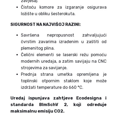
zavjesa).
Čistoću komore za izgaranje osigurava
ložište u obliku šesterokuta.
SIGURNOST NA NAJVIŠOJ RAZINI:
Savršena nepropusnost zahvaljujući
čvrstim zavarima izrađenim u zaštiti od
plemenitog plina.
Čelični elementi se laserski režu pomoću
modernih uređaja, a zatim savijaju na CNC
strojevima za savijanje.
Prednja strana umetka opremljena je
toplinski otpornim staklom koje može
izdržati temperature do 660 °C.
Uređaj ispunjava zahtjeve Ecodesigna i
standarda BImSchV 2, koji određuje
maksimalnu emisiju CO2.