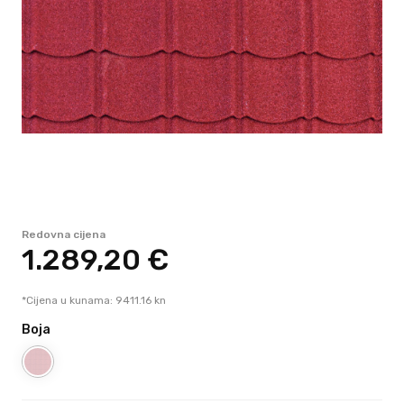
Redovna cijena
1.289,
20
€
*Cijena u kunama: 9411.16 kn
Boja