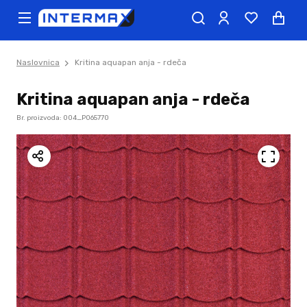
Naslovnica
Kritina aquapan anja - rdeča
Kritina aquapan anja - rdeča
Br. proizvoda: 004_P065770