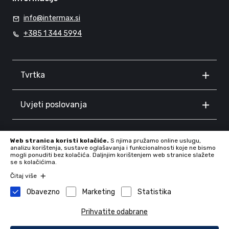
info@intermax.si
+385 1 344 5994
Tvrtka
Uvjeti poslovanja
Informacije
Web stranica koristi kolačiće.
S njima pružamo online uslugu,
analizu korištenja, sustave oglašavanja i funkcionalnosti koje ne bismo
mogli ponuditi bez kolačića. Daljnjim korištenjem web stranice slažete
se s kolačićima.
Čitaj više
Obavezno
Marketing
Statistika
Prihvatite odabrane
Tvrtka: INTERMAX d.o.o., Proseniško 8F, 3230 Šentjur, Slovenia,