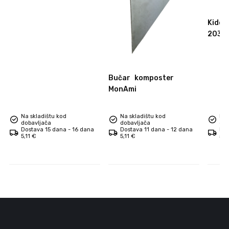
daska za pizzu
Kidde
2030
Bučar
komposter
MonAmi
Na skladištu kod
Na skladištu kod
Na 
dobavljača
dobavljača
dob
Dostava 15 dana - 16 dana
Dostava 11 dana - 12 dana
Dos
5,11 €
5,11 €
5,1