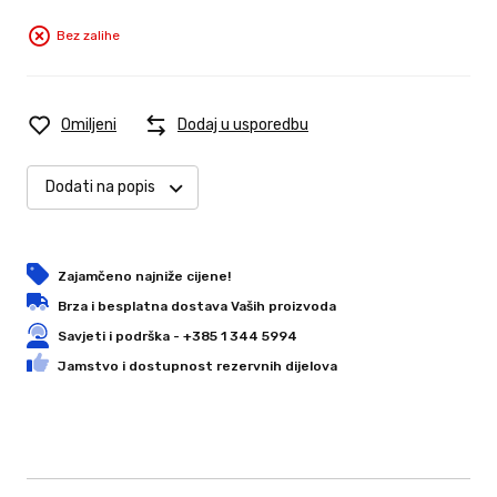
Bez zalihe
Omiljeni
Dodaj u usporedbu
Dodati na popis
Zajamčeno najniže cijene!
Brza i besplatna dostava Vaših proizvoda
Savjeti i podrška - +385 1 344 5994
Jamstvo i dostupnost rezervnih dijelova