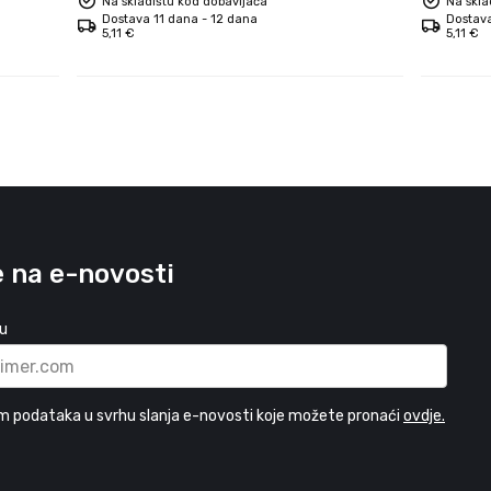
Na skladištu kod dobavljača
Na skla
Dostava 11 dana - 12 dana
Dostava
5,11 €
5,11 €
e na e-novosti
su
m podataka u svrhu slanja e-novosti koje možete pronaći
ovdje.