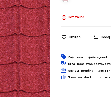
Bez zalihe
Omiljeni
Dodaj
Zajamčeno najniže cijene!
Brza i besplatna dostava Va
Savjeti i podrška - +385 1 
Jamstvo i dostupnost rezer