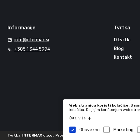
Informacije
Tvrtka
info@intermax.si
O tvrtki
Blog
+385 1 344 5994
Kontakt
Web stranica koristi kolačiće.
S nji
kolačića. Daljnjim korištenjem web stra
Čitaj više
Obavezno
Marketing
Tvrtka: INTERMAX d.o.o., Proseniško 8F, 3230 Šentjur, Slovenia, 724