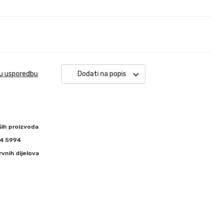
 u usporedbu
Dodati na popis
ših proizvoda
344 5994
vnih dijelova