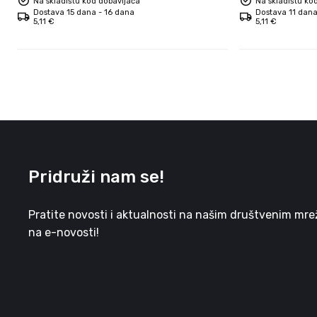
Na skladištu kod dobavljača
Na skladištu ko
Dostava 15 dana - 16 dana
Dostava 11 dana
5,11 €
5,11 €
Pridruži nam se!
Pratite novosti i aktualnosti na našim društvenim mreža
na e-novosti!