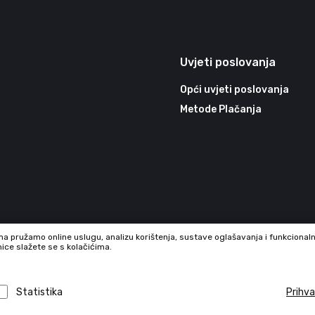
Uvjeti poslovanja
Opći uvjeti poslovanja
Metode Plačanja
ma pružamo online uslugu, analizu korištenja, sustave oglašavanja i funkcional
nice slažete se s kolačićima.
Statistika
Prihv
09886