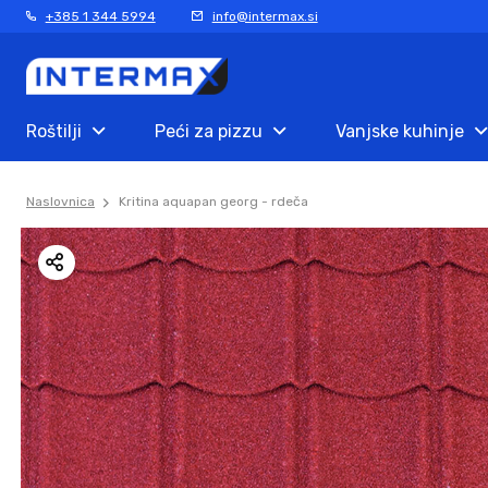
+385 1 344 5994
info@intermax.si
Roštilji
Peći za pizzu
Vanjske kuhinje
Naslovnica
Kritina aquapan georg - rdeča