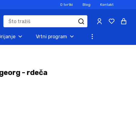
O tvrtki
Blog
Kontakt
rijanje
Vrtni program
georg - rdeča