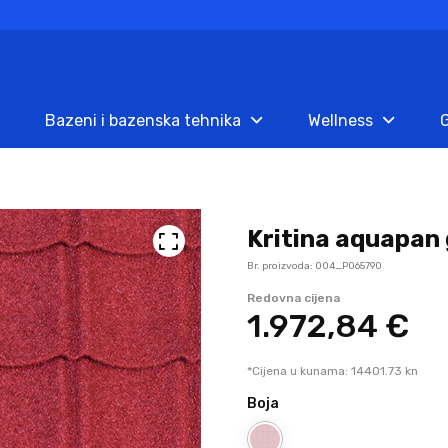
Bazeni i bazenska tehnika
Wellness
G
Kritina aquapan 
Br. proizvoda: 004_P065790
Redovna cijena
1.972,
84
€
*Cijena u kunama: 14401.73 kn
Boja