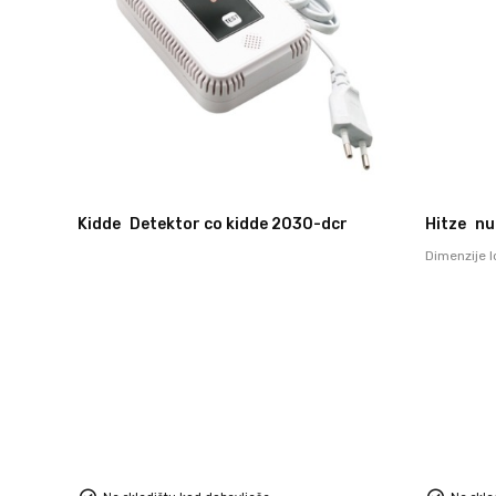
Kidde
Detektor co kidde 2030-dcr
Hitze
nu
Dimenzije 