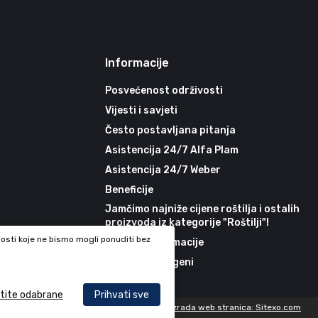
Informacije
Posvećenost održivosti
Vijesti i savjeti
Često postavljana pitanja
Asistencija 24/7 Alfa Plam
Asistencija 24/7 Weber
Beneficije
Jamčimo najniže cijene roštilja i ostalih
proizvoda iz kategorije "Roštilji"!
nosti koje ne bismo mogli ponuditi bez
Korisne informacije
Recepti - alergeni
atite odabrane
Prihvati sve
Izrada web stranica: Sitexo.com