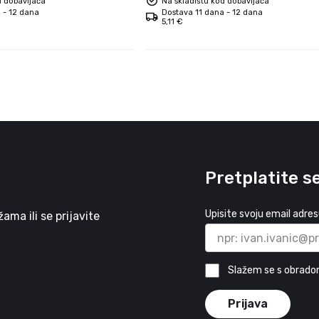
d dobavljača
Na skladištu kod dobavljača
 - 12 dana
Dostava 11 dana - 12 dana
5,11 €
Pretplatite s
Upisite svoju email adre
ma ili se prijavite
Slažem se s obrado
Prijava