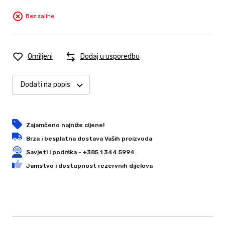
Bez zalihe
Omiljeni
Dodaj u usporedbu
Dodati na popis
Zajamčeno najniže cijene!
Brza i besplatna dostava Vaših proizvoda
Savjeti i podrška - +385 1 344 5994
Jamstvo i dostupnost rezervnih dijelova