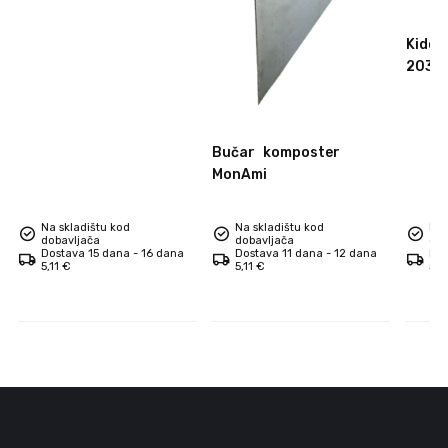
daska za pizzu
Kidde
2030
Bučar
komposter
MonAmi
Na skladištu kod
Na skladištu kod
Na 
dobavljača
dobavljača
dob
Dostava 15 dana - 16 dana
Dostava 11 dana - 12 dana
Dos
5,11 €
5,11 €
5,1