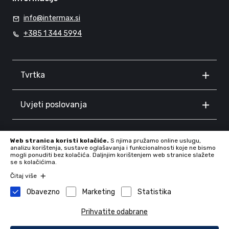
info@intermax.si
+385 1 344 5994
Tvrtka
Uvjeti poslovanja
Informacije
Web stranica koristi kolačiće.
S njima pružamo online uslugu,
analizu korištenja, sustave oglašavanja i funkcionalnosti koje ne bismo
mogli ponuditi bez kolačića. Daljnjim korištenjem web stranice slažete
se s kolačićima.
Čitaj više
Obavezno
Marketing
Statistika
Prihvatite odabrane
Tvrtka: INTERMAX d.o.o., Proseniško 8F, 3230 Šentjur, Slovenia,