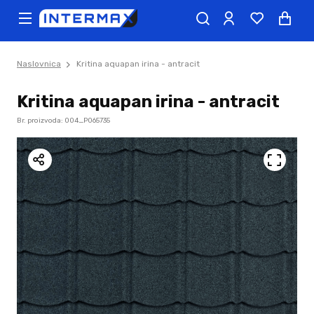
Naslovnica
Kritina aquapan irina - antracit
Kritina aquapan irina - antracit
Br. proizvoda: 004_P065735