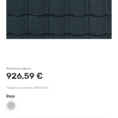
Redovna cijena
926,
59
€
*Cijena u kunama: 6764.11 kn
Boja