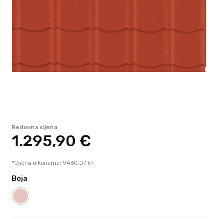
Redovna cijena
1.295,
90
€
*Cijena u kunama: 9460.07 kn
Boja