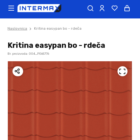
Naslovnica
Kritina easypan bo - rdeča
Kritina easypan bo - rdeča
Br. proizvoda: 004_P065776