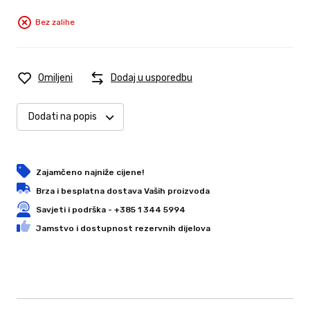
Bez zalihe
Omiljeni
Dodaj u usporedbu
Dodati na popis
Zajamčeno najniže cijene!
Brza i besplatna dostava Vaših proizvoda
Savjeti i podrška - +385 1 344 5994
Jamstvo i dostupnost rezervnih dijelova