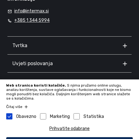
info@intermax.si
+385 1 344 5994
Tvrtka
Uvjeti poslovanja
Informacije
Web stranica koristi kolačiće.
S njima pružamo online uslugu,
analizu korištenja, sustave oglašavanja i funkcionalnosti koje ne bismo
mogli ponuditi bez kolačića. Daljnjim korištenjem web stranice slažete
se s kolačićima.
Čitaj više
Obavezno
Marketing
Statistika
Prihvatite odabrane
Tvrtka: INTERMAX d.o.o., Proseniško 8F, 3230 Šentjur, Slovenia,