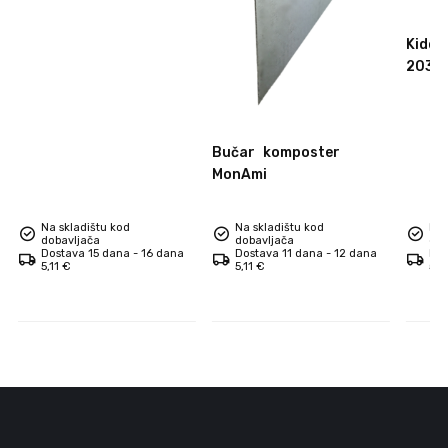
daska za pizzu
Kidde
2030
Bučar
komposter
MonAmi
Na skladištu kod
Na skladištu kod
Na 
dobavljača
dobavljača
dob
Dostava 15 dana - 16 dana
Dostava 11 dana - 12 dana
Dos
5,11 €
5,11 €
5,1