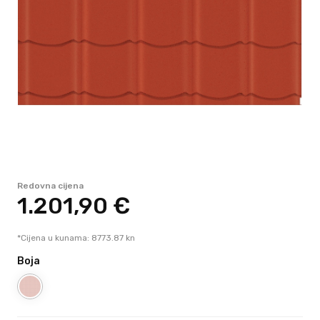
Redovna cijena
1.201,
90
€
*Cijena u kunama: 8773.87 kn
Boja