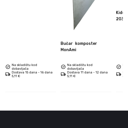
daska za pizzu
Kidde
2030
Bučar
komposter
MonAmi
Na skladištu kod
Na skladištu kod
Na 
dobavljača
dobavljača
dob
Dostava 15 dana - 16 dana
Dostava 11 dana - 12 dana
Dos
5,11 €
5,11 €
5,1