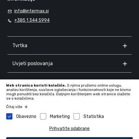
info@intermax.si
+385 1 344 5994
Tvrtka
Uvjeti poslovanja
Informacije
Web stranica koristi kolačiće.
S njima pružamo online uslugu,
analizu korištenja, sustave oglašavanja i funkcionalnosti koje ne bismo
mogli ponuditi bez kolačića. Daljnjim korištenjem web stranice slažete
se s kolačićima.
Čitaj više
Obavezno
Marketing
Statistika
Prihvatite odabrane
Tvrtka: INTERMAX d.o.o., Proseniško 8F, 3230 Šentjur, Slovenia,