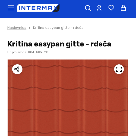
Naslovnica
Kritina easypan gitte - rdeča
Kritina easypan gitte - rdeča
Br. proizvoda: 004_P065760