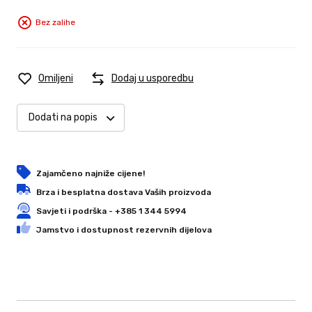
Bez zalihe
Omiljeni
Dodaj u usporedbu
Dodati na popis
Zajamčeno najniže cijene!
Brza i besplatna dostava Vaših proizvoda
Savjeti i podrška - +385 1 344 5994
Jamstvo i dostupnost rezervnih dijelova