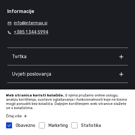
Informacije
info@intermax.si
+385 1 344 5994
Tvrtka
Uvjeti poslovanja
Informacije
Web stranica koristi kolačiće.
S njima pružamo online uslugu,
analizu korištenja, sustave oglašavanja i funkcionalnosti koje ne bismo
mogli ponuditi bez kolačića. Daljnjim korištenjem web stranice slažete
se s kolačićima.
Čitaj više
Obavezno
Marketing
Statistika