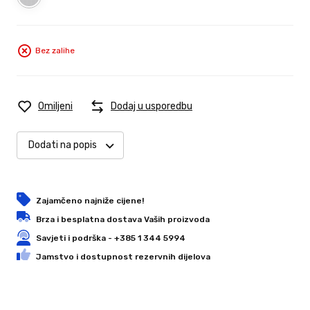
Bez zalihe
Omiljeni
Dodaj u usporedbu
Dodati na popis
Zajamčeno najniže cijene!
Brza i besplatna dostava Vaših proizvoda
Savjeti i podrška - +385 1 344 5994
Jamstvo i dostupnost rezervnih dijelova