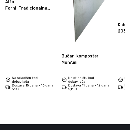
Alfa
Forni
Tradicionalna
daska za pizzu
Kidde
2030
Bučar
komposter
MonAmi
Na skladištu kod
Na skladištu kod
Na 
dobavljača
dobavljača
dob
Dostava 15 dana - 16 dana
Dostava 11 dana - 12 dana
Dos
5,11 €
5,11 €
5,1