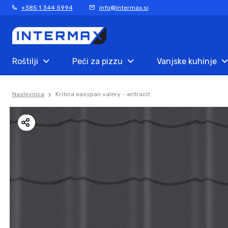
+385 1 344 5994
info@intermax.si
Roštilji
Peći za pizzu
Vanjske kuhinje
Naslovnica
Kritina easypan valery - antracit