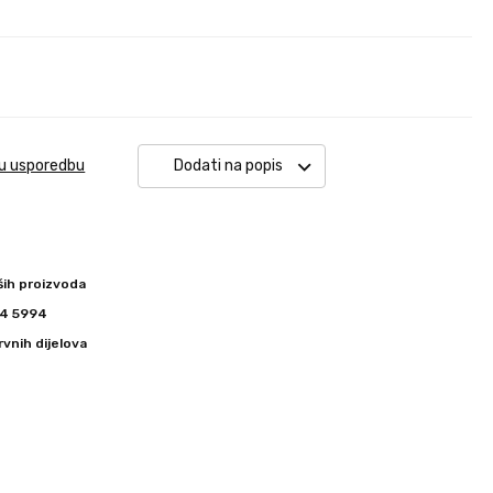
 u usporedbu
Dodati na popis
ših proizvoda
344 5994
vnih dijelova