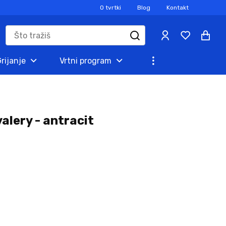
O tvrtki
Blog
Kontakt
rijanje
Vrtni program
alery - antracit