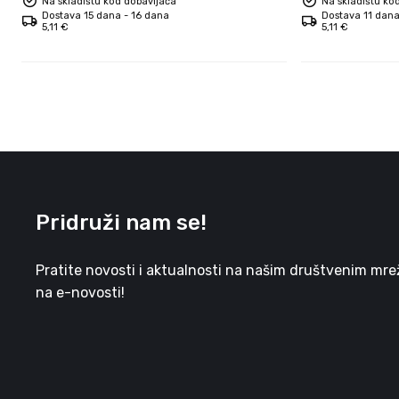
Na skladištu kod dobavljača
Na skladištu ko
Dostava 15 dana - 16 dana
Dostava 11 dana
5,11 €
5,11 €
Pridruži nam se!
Pratite novosti i aktualnosti na našim društvenim mreža
na e-novosti!