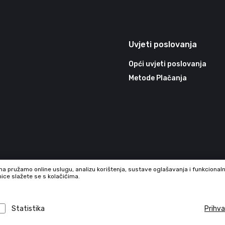
Uvjeti poslovanja
Opći uvjeti poslovanja
Metode Plačanja
ma pružamo online uslugu, analizu korištenja, sustave oglašavanja i funkcional
nice slažete se s kolačićima.
Statistika
Prihv
09886