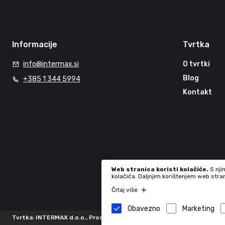
Informacije
Tvrtka
info@intermax.si
O tvrtki
Blog
+385 1 344 5994
Kontakt
Web stranica koristi kolačiće.
S nji
kolačića. Daljnjim korištenjem web stra
Čitaj više
Obavezno
Marketing
Tvrtka: INTERMAX d.o.o., Proseniško 8F, 3230 Šentjur, Slovenia, 724