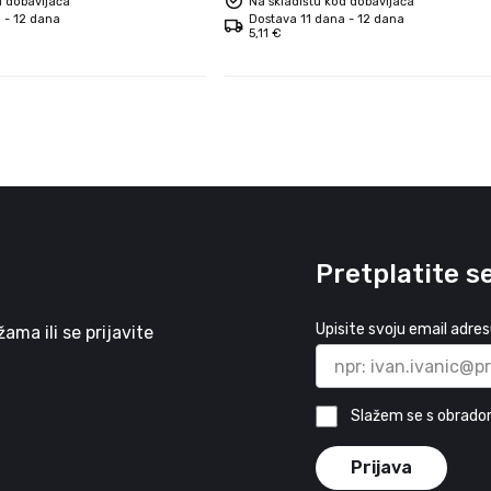
d dobavljača
Na skladištu kod dobavljača
 - 12 dana
Dostava 11 dana - 12 dana
5,11 €
Pretplatite s
Upisite svoju email adre
ma ili se prijavite
Slažem se s obrado
Prijava