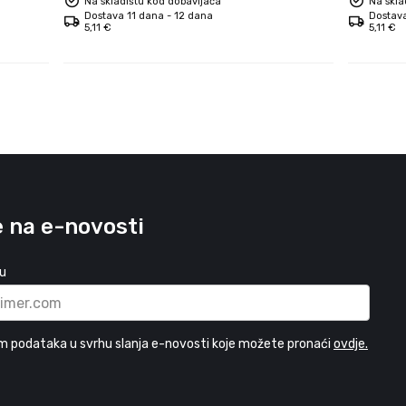
Na skladištu kod dobavljača
Na skla
Dostava 11 dana - 12 dana
Dostava
5,11 €
5,11 €
e na e-novosti
su
m podataka u svrhu slanja e-novosti koje možete pronaći
ovdje.