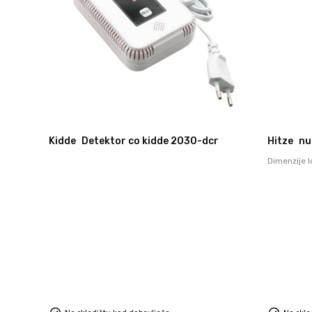
Kidde
Detektor co kidde 2030-dcr
Hitze
nu
Dimenzije 