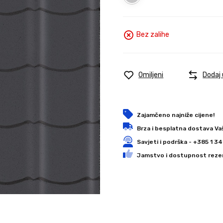
Bez zalihe
Omiljeni
Dodaj
Zajamčeno najniže cijene!
Brza i besplatna dostava Va
Savjeti i podrška - +385 1 
Jamstvo i dostupnost rezer