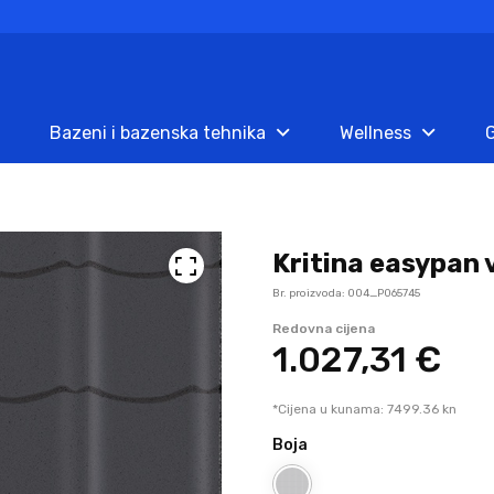
Bazeni i bazenska tehnika
Wellness
G
Kritina easypan v
Br. proizvoda: 004_P065745
Redovna cijena
1.027,
31
€
*Cijena u kunama: 7499.36 kn
Boja