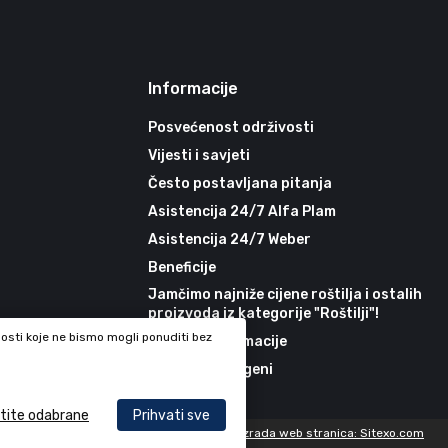
Informacije
Posvećenost održivosti
Vijesti i savjeti
Često postavljana pitanja
Asistencija 24/7 Alfa Plam
Asistencija 24/7 Weber
Beneficije
Jamčimo najniže cijene roštilja i ostalih
proizvoda iz kategorije "Roštilji"!
nosti koje ne bismo mogli ponuditi bez
Korisne informacije
Recepti - alergeni
atite odabrane
Prihvati sve
Izrada web stranica: Sitexo.com