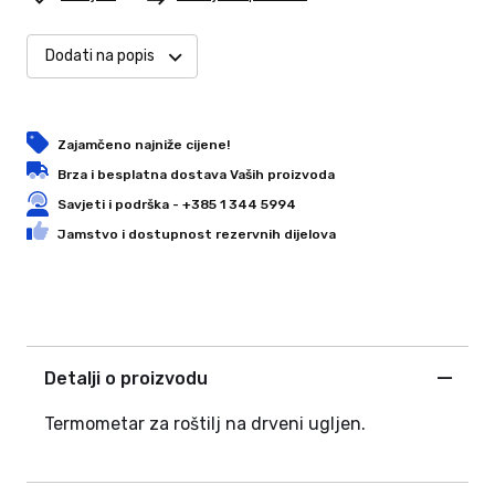
Dodati na popis
Zajamčeno najniže cijene!
Brza i besplatna dostava Vaših proizvoda
Savjeti i podrška - +385 1 344 5994
Jamstvo i dostupnost rezervnih dijelova
Detalji o proizvodu
Termometar za roštilj na drveni ugljen.