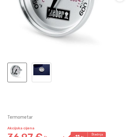
Termometar
Akcijska cijena
36,
97
€
Štednja
-11