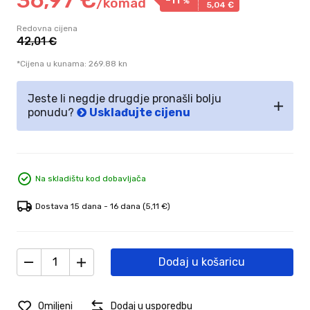
/
komad
%
5,
04
€
Redovna cijena
42,
01
€
*Cijena u kunama: 269.88 kn
Jeste li negdje drugdje pronašli bolju
ponudu?
Usklađujte cijenu
Na skladištu kod dobavljača
Dostava 15 dana - 16 dana
(5,11 €)
Dodaj u košaricu
Omiljeni
Dodaj u usporedbu