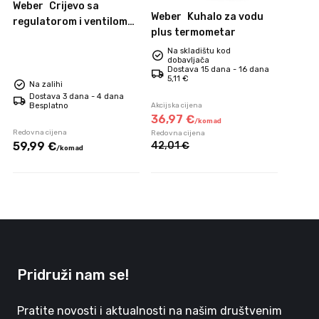
Weber
Crijevo sa
Weber
Kuhalo za vodu
regulatorom i ventilom
plus termometar
za Q 1000 i Q 1200
Na skladištu kod
dobavljača
Dostava 15 dana - 16 dana
5,11 €
Na zalihi
Dostava 3 dana - 4 dana
Besplatno
Akcijska cijena
36,
97
€
/
komad
Redovna cijena
Redovna cijena
59,
99
€
42,
01
€
/
komad
Pridruži nam se!
Pratite novosti i aktualnosti na našim društvenim