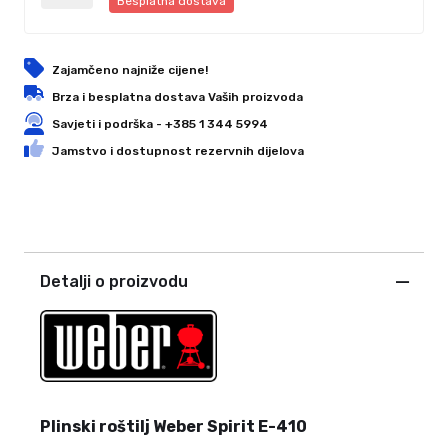
Besplatna dostava
Zajamčeno najniže cijene!
Brza i besplatna dostava Vaših proizvoda
Savjeti i podrška - +385 1 344 5994
Jamstvo i dostupnost rezervnih dijelova
Detalji o proizvodu
Plinski roštilj Weber Spirit E-410