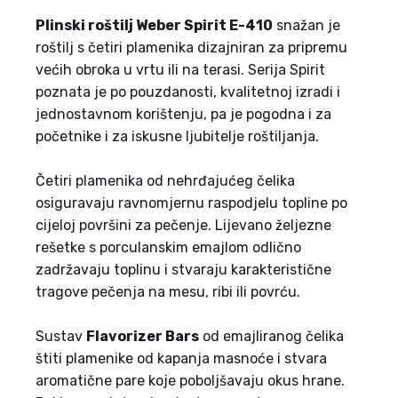
Plinski roštilj Weber Spirit E-410
snažan je
roštilj s četiri plamenika dizajniran za pripremu
većih obroka u vrtu ili na terasi. Serija Spirit
poznata je po pouzdanosti, kvalitetnoj izradi i
jednostavnom korištenju, pa je pogodna i za
početnike i za iskusne ljubitelje roštiljanja.
Četiri plamenika od nehrđajućeg čelika
osiguravaju ravnomjernu raspodjelu topline po
cijeloj površini za pečenje. Lijevano željezne
rešetke s porculanskim emajlom odlično
zadržavaju toplinu i stvaraju karakteristične
tragove pečenja na mesu, ribi ili povrću.
Sustav
Flavorizer Bars
od emajliranog čelika
štiti plamenike od kapanja masnoće i stvara
aromatične pare koje poboljšavaju okus hrane.