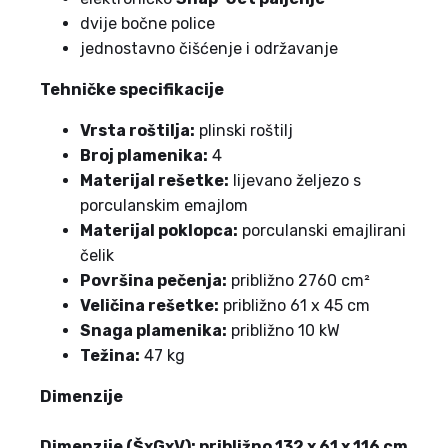
dvije bočne police
jednostavno čišćenje i održavanje
Tehničke specifikacije
Vrsta roštilja:
plinski roštilj
Broj plamenika:
4
Materijal rešetke:
lijevano željezo s
porculanskim emajlom
Materijal poklopca:
porculanski emajlirani
čelik
Površina pečenja:
približno 2760 cm²
Veličina rešetke:
približno 61 x 45 cm
Snaga plamenika:
približno 10 kW
Težina:
47 kg
Dimenzije
Dimenzije (ŠxGxV): približno 132 x 61 x 116 cm