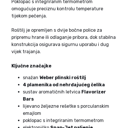
Poklopac s integriranim termometrom
omogućuje preciznu kontrolu temperature
tijekom pečenja.
Roštilj je opremljen s dvije bočne police za
pripremu hrane ili odlaganje pribora, dok stabilna
konstrukcija osigurava sigurnu uporabu i dug
vijek trajanja.
Ključne značajke
snažan
Weber plinski roštilj
4 plamenika od nehrđajućeg čelika
sustav aromatičnih letvica
Flavorizer
Bars
lijevano željezne rešetke s porculanskim
emajlom
poklopac s integriranim termometrom
elektroničko
Snap-Jet paljenje