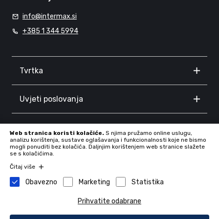
info@intermax.si
+385 1 344 5994
Tvrtka
Uvjeti poslovanja
Informacije
Web stranica koristi kolačiće.
S njima pružamo online uslugu,
analizu korištenja, sustave oglašavanja i funkcionalnosti koje ne bismo
mogli ponuditi bez kolačića. Daljnjim korištenjem web stranice slažete
se s kolačićima.
Čitaj više
Obavezno
Marketing
Statistika
Prihvatite odabrane
Tvrtka: INTERMAX d.o.o., Proseniško 8F, 3230 Šentjur, Slovenia,