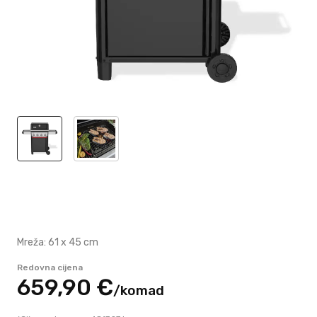
Mreža: 61 x 45 cm
Redovna cijena
659,
90
€
/
komad