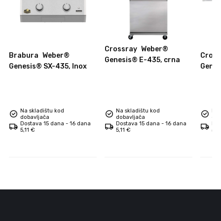
Crossray
Weber®
Brabura
Weber®
Cross
Genesis® E-435, crna
Genesis® SX-435, Inox
Genes
Na skladištu kod
Na skladištu kod
Na 
dobavljača
dobavljača
dob
Dostava 15 dana - 16 dana
Dostava 15 dana - 16 dana
Dos
5,11 €
5,11 €
5,1