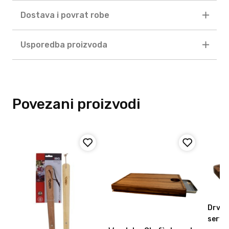
Dostava i povrat robe
Usporedba proizvoda
Povezani proizvodi
Drven
servi