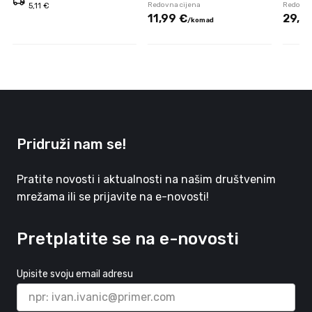
Redovna cijena
Redovna
5,11 €
11,
99
€
29,
9
/
komad
Pridruži nam se!
Pratite novosti i aktualnosti na našim društvenim
mrežama ili se prijavite na e-novosti!
Pretplatite se na e-novosti
Upisite svoju email adresu