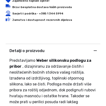
Zajamčeno najniže cijene!
Brza i besplatna dostava Vaših proizvoda
Savjeti i podrška - +385 1 344 5994
Jamstvo i dostupnost rezervnih dijelova
Detalji o proizvodu
Predstavljamo
Weber silikonsku podlogu za
pribor
, dizajniranu za održavanje čistih i
neoštećenih bočnih stolova vašeg roštilja.
Izrađena od izdržljivog, toplinski otpornog
silikona, lako se čisti. Podloga može držati više
pribora za roštilj odjednom, dok podignuti rubovi
hvataju masnoću i ostatke hrane. Također se
može prati u perilici posuđa radi lakšeg