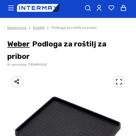
Naslovnica
Roštilji
Podloga za roštilj za pribor
Weber
Podloga za roštilj za
pribor
Br. proizvoda: 77924990205