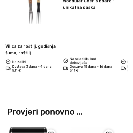
dask
Woodular Chef`s board -
unikatna daska
Vilica za roštilj, godišnja
šuma, roštilj
Na skladištu kod
Na zalihi
Na 
dobavljača
Dostava 3 dana - 4 dana
Dostava 15 dana - 16 dana
Dos
5,11 €
5,11 €
5,1
Provjeri ponovno ...