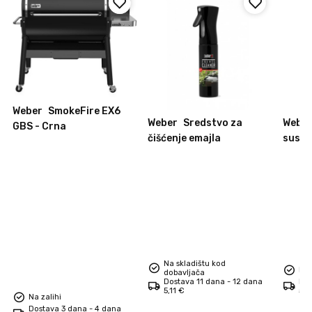
Weber
SmokeFire EX6
Weber
Sredstvo za
Webe
GBS - Crna
čišćenje emajla
susta
roštil
Na skladištu kod
Na 
dobavljača
Dostava 11 dana - 12 dana
Dos
5,11 €
5,1
Na zalihi
Dostava 3 dana - 4 dana