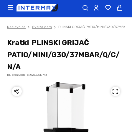
Naslovnica
Sve za dom
PLINSKI GRIJAČ PATIO/MINI/G30/37MBAR/
Kratki
PLINSKI GRIJAČ
PATIO/MINI/G30/37MBAR/Q/C/
N/A
Br. proizvoda: 5902539517743