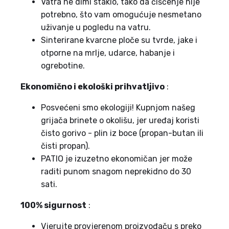
Vatra ne dimi staklo, tako da čišćenje nije
potrebno, što vam omogućuje nesmetano
uživanje u pogledu na vatru.
Sinterirane kvarcne ploče su tvrde, jake i
otporne na mrlje, udarce, habanje i
ogrebotine.
Ekonomično i ekološki prihvatljivo
:
Posvećeni smo ekologiji! Kupnjom našeg
grijača brinete o okolišu, jer uređaj koristi
čisto gorivo - plin iz boce (propan-butan ili
čisti propan).
PATIO je izuzetno ekonomičan jer može
raditi punom snagom neprekidno do 30
sati.
100% sigurnost
:
Vjerujte provjerenom proizvođaču s preko