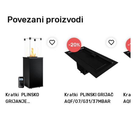
Povezani proizvodi
-20
-19
%
Kratki
PLINSKO
Kratki
PLINSKI GRIJAČ
Kratk
R
GRIJANJE
AQF/07/G31/37MBAR
AQF/
DVORIŠTE/MINI/G30/37
MBAR/CZ/P