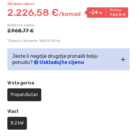
Akcijska cijena
2.226,
58
€
Štednja
-24
/
komad
%
742,
19
€
Redovna cijena
2.968,
77
€
*Cijena u kunama: 16254.03 kn
Jeste li negdje drugdje pronašli bolju
ponudu?
Usklađujte cijenu
Vrsta goriva
Propan,Butan
Vlast
8.2 kW