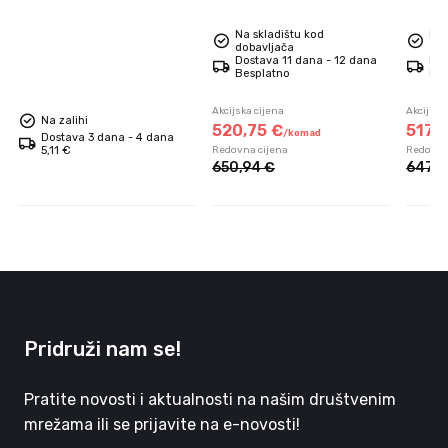
Na skladištu kod
Na 
dobavljača
dob
Dostava 11 dana - 12 dana
Dos
Besplatno
Bes
Akcijska cijena
Akcijska
Na zalihi
520,
75
€
517,
6
/
komad
Dostava 3 dana - 4 dana
5,11 €
Redovna cijena
Redovna
650,
94
€
647,
0
Pridruži nam se!
Pratite novosti i aktualnosti na našim društvenim
mrežama ili se prijavite na e-novosti!